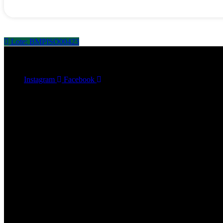
Lote: BMPISO00423
Instagram
Facebook
2023 Kyngdy. Todos los derechos reservados. © Desarrollado por The Cu
MENU
Inicio
Serum CBD
Certificados
Nosotros
Blog